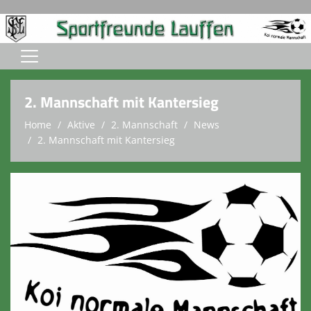
Home
2. Mannschaft mit Kantersieg
Über uns
Home
Aktive
2. Mannschaft
News
2. Mannschaft mit Kantersieg
Aktive
Jugend (A-C)
Jugend (D-G)
Ansprechpartner
Sponsoren