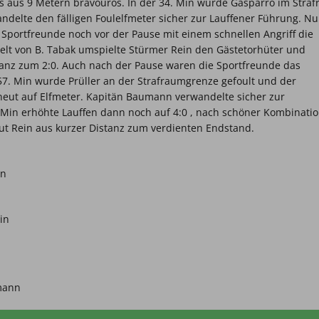
ss aus 9 Metern bravourös. In der 34. Min wurde Gasparro im Stra
andelte den fälligen Foulelfmeter sicher zur Lauffener Führung. Nu
Sportfreunde noch vor der Pause mit einem schnellen Angriff die
lt von B. Tabak umspielte Stürmer Rein den Gästetorhüter und
tanz zum 2:0. Auch nach der Pause waren die Sportfreunde das
 57. Min wurde Prüller an der Strafraumgrenze gefoult und der
neut auf Elfmeter. Kapitän Baumann verwandelte sicher zur
 Min erhöhte Lauffen dann noch auf 4:0 , nach schöner Kombinati
ut Rein aus kurzer Distanz zum verdienten Endstand.
in
in
lmann