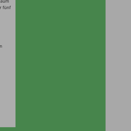
fraum
r fünf
on