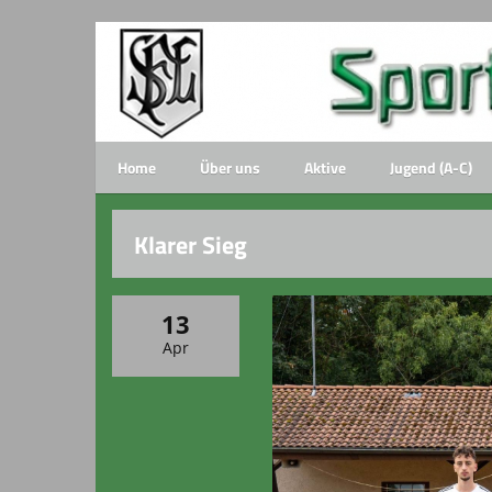
Home
Über uns
Aktive
Jugend (A-C)
Klarer Sieg
13
Apr